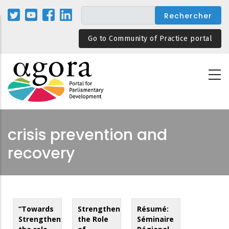
Aller
au
contenu
Go to Community of Practice portal
principal
crisis prevention and
recovery
“Towards
Strengthening
Résumé:
Strengthening
the Role
Séminaire