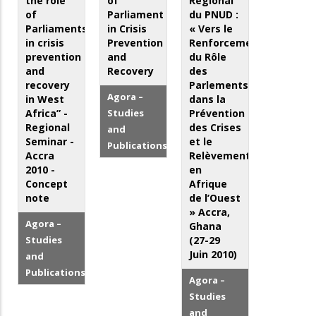
the role
of
Régional
of
Parliament
du PNUD :
Parliaments
in Crisis
« Vers le
in crisis
Prevention
Renforcement
prevention
and
du Rôle
and
Recovery
des
recovery
Parlements
Agora –
in West
dans la
Africa” -
Studies
Prévention
Regional
des Crises
and
Seminar -
et le
Publications
Accra
Relèvement
2010 -
en
Concept
Afrique
note
de l’Ouest
» Accra,
Agora –
Ghana
Studies
(27-29
Juin 2010)
and
Publications
Agora –
Studies
and