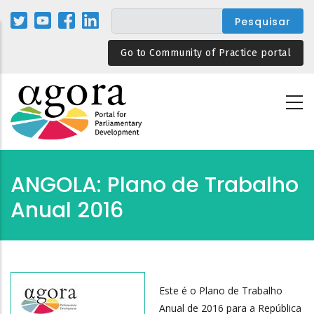
Passar
para
o
Go to Community of Practice portal
conteúdo
principal
ANGOLA: Plano de Trabalho
Anual 2016
Este é o Plano de Trabalho
Anual de 2016 para a República