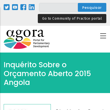
Passar
para
o
Go to Community of Practice portal
conteúdo
principal
Inquérito Sobre o
Orçamento Aberto 2015
Angola