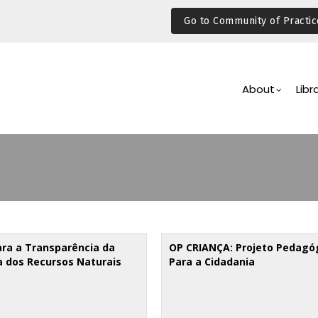
Go to Community of Practic
Main
Navigation
About
Libr
ara a Transparência da
OP CRIANÇA: Projeto Pedagó
a dos Recursos Naturais
Para a Cidadania