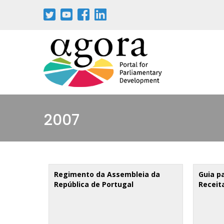
Passar
para
o
conteúdo
principal
2007
Regimento da Assembleia da
Guia p
República de Portugal
Receit