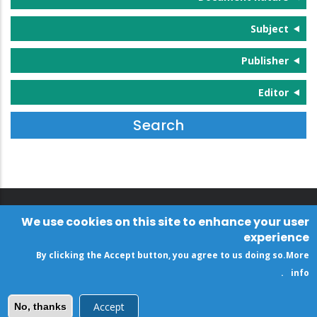
Subject
Publisher
Editor
We use cookies on this site to enhance your user
experience
By clicking the Accept button, you agree to us doing so.
More
.
info
Accept
No, thanks