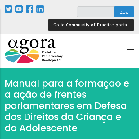
تجاوز
إلى
المحتوى
Go to Community of Practice portal
الرئيسي
Manual para a formaçao e
a ação de frentes
parlamentares em Defesa
dos Direitos da Criança e
do Adolescente