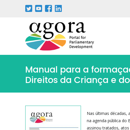
Aller
au
contenu
principal
Manual para a formaçao
Direitos da Criança e d
Nas últimas décadas, a
na agenda pública do B
assinou tratados, ato