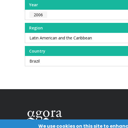
Year
2006
Region
Latin American and the Caribbean
Country
Brazil
We use cookies on this site to enhan