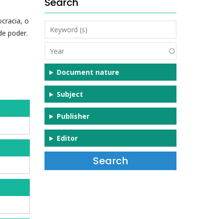
Search
cracia, o
Keyword
de poder.
(s)
Year
e
Document nature
Subject
Publisher
Editor