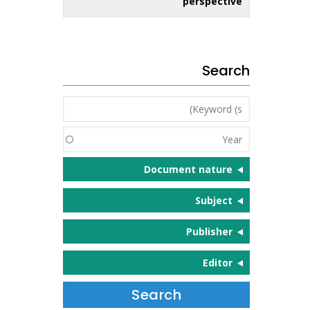
perspective
Search
Keyword
(s)
Year
Document nature
Subject
Publisher
Editor