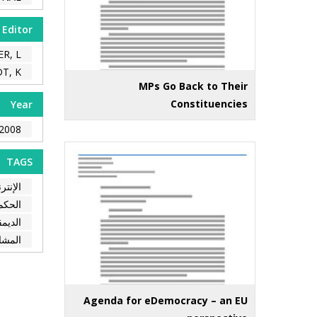
Editor
R, L.
, K.
MPs Go Back to Their
Constituencies
Year
2008
TAGS
الإنتر
الحكم
الديمق
المشا
Agenda for eDemocracy – an EU