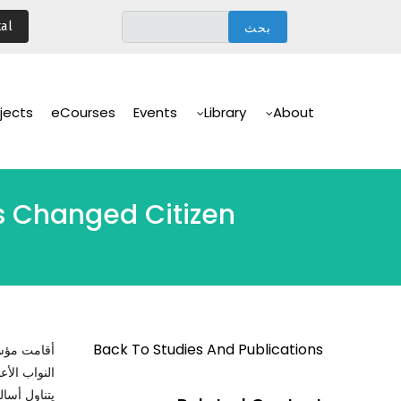
تجاوز
al
إلى
المحتوى
الرئيسي
Main
Navigation
jects
eCourses
Events
Library
About
s Changed Citizen
Back To Studies And Publications
أقامت مؤ
النواب الأ
يتناول أسا