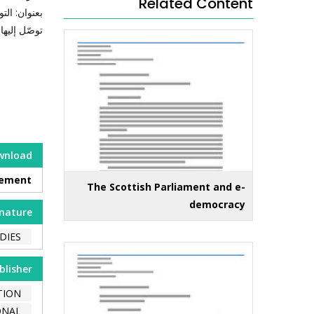
Related Content
بعنوان: ال
توصّل إليها
wnload
gement
The Scottish Parliament and e-
democracy
nature
DIES
blisher
TION
ONAL