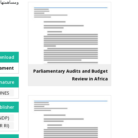
ومساهمتها 
wnload
iament
Parliamentary Audits and Budget
Review in Africa
nature
INES
blisher
NDP)
 RI)