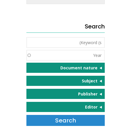
Search
Keyword
(s)
Year
Document nature
Subject
Publisher
Editor