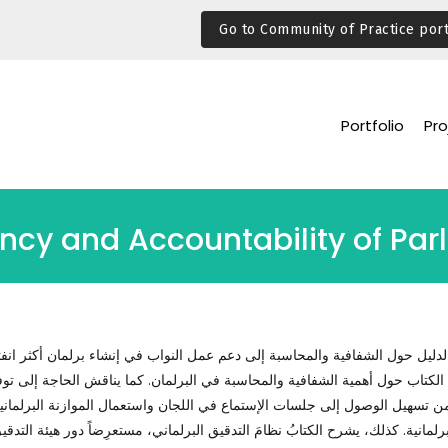
Go to Community of Practice port
Portfolio
Pro
cy and Accountability of Par
دليل حول الشفافية والمحاسبة إلى دعم عمل النواب في إنشاء برلمان أكثر انفتاح
 الكتاب حول أهمية الشفافية والمحاسبة في البرلمان. كما يناقش الحاجة إلى تو
من تسهيل الوصول إلى جلسات الإستماع في اللجان واستعمال الموازنة البرلمانية
رلمانية. كذلك، يشرح الكتابُ نظامَ التدقيق البرلماني، مستعرِضاً دور هيئة التدقيق 