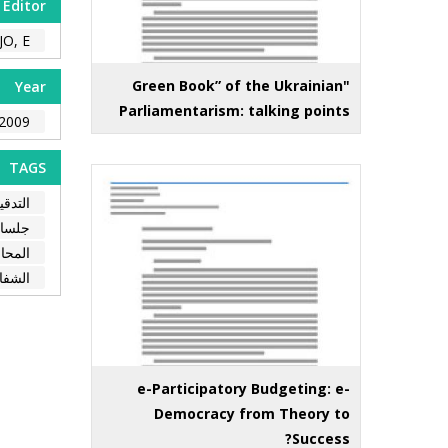
Editor
O, E.
"Green Book” of the Ukrainian
Year
Parliamentarism: talking points
2009
TAGS
التدق
جلسات
المحا
الشفا
e-Participatory Budgeting: e-
Democracy from Theory to
Success?