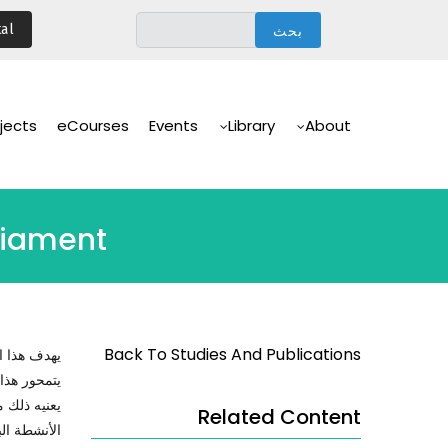
تجاوز
al
إلى
المحتوى
الرئيسي
Main
Navigation
jects
eCourses
Events
Library
About
liament
Back To Studies And Publications
يهدف هذا ال
يتمحور هذا
يعنيه ذلك 
Related Content
الأنشطة الب