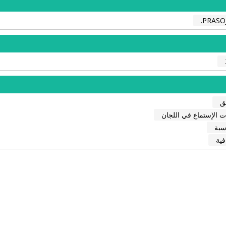
PRASOJ
يق
 الإستماع في اللجان
سبة
فية