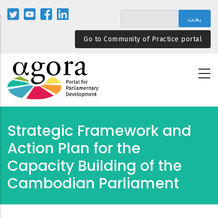
تجاوز
إلى
المحتوى
Go to Community of Practice portal
الرئيسي
Strategic Framework and
Action Plan for the
Capacity Building of the
Cambodian Parliament