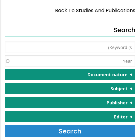
Back To Studies And Publications
Search
Keyword
(s)
Year
Document nature
Subject
Publisher
Editor