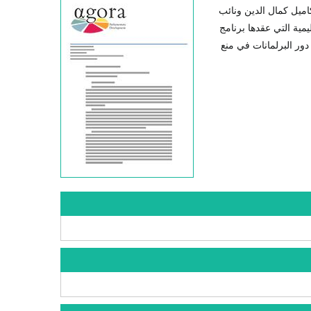
كاميل كمال الدين ونائب
مية التي عقدها برنامج
نيو 2010 تحت عنوان "نحو تعزيز دور البرلمانات في منع