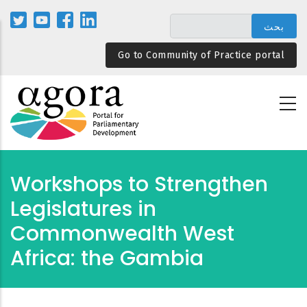
تجاوز
إلى
المحتوى
Go to Community of Practice portal
الرئيسي
Workshops to Strengthen
Legislatures in
Commonwealth West
Africa: the Gambia