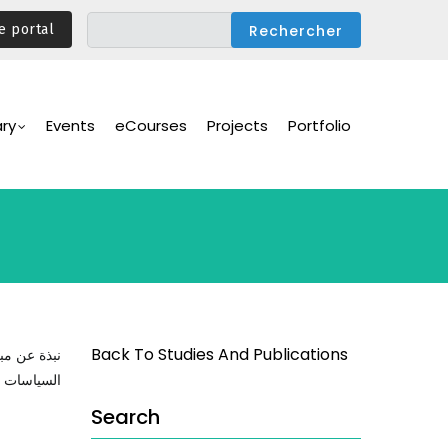
e portal
ary
Events
eCourses
Projects
Portfolio
Back To Studies And Publications
نبذة عن مبا
السياسات و
Search