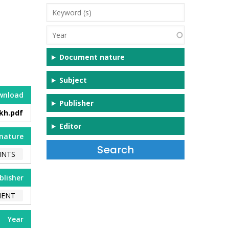
Keyword
(s)
Year
Document nature
Subject
wnload
Publisher
kh.pdf
Editor
nature
INTS
blisher
MENT
Year