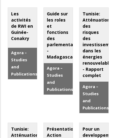
Les
Guide sur
Tunisie:
activités
les roles
Atténuation
de RWI en
et
des
Guinée-
fonctions
risques
Conakry
des
des
parlementaires
investissements
-
dans les
Agora –
Madagascar
énergies
Studies
renouvelables
and
Agora –
- Rapport
Publications
Studies
complet
and
Agora –
Publications
Studies
and
Publications
Tunisie:
Présentation:
Pour un
Atténuation
Action
developpement