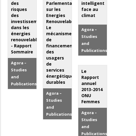
des
Parlementaire
intelligent
risques
sur les
face au
des
Energies
climat
investissements
Renouvelables:
dans les
Le
Agora –
énergies
mécanisme
Studies
renouvelables
de
and
- Rapport
financement
Publications
Sommaire
des
usagers
Agora –
de
Studies
services
Le
énergétiques
and
Rapport
durables
annuel
Publications
2013-2014
Agora –
ONU
Studies
Femmes
and
Agora –
Publications
Studies
and
Publications