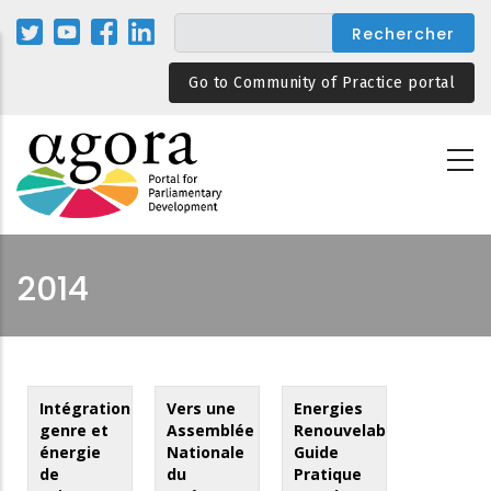
Aller
au
contenu
Go to Community of Practice portal
principal
2014
Intégration
Vers une
Energies
genre et
Assemblée
Renouvelables:
énergie
Nationale
Guide
de
du
Pratique