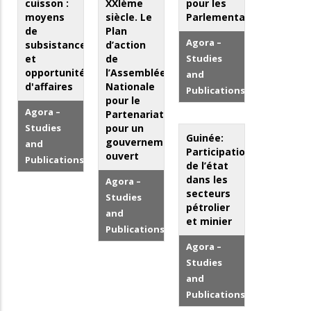
cuisson :
XXIème
pour les
moyens
siècle. Le
Parlementaires
de
Plan
Agora –
subsistance
d’action
et
de
Studies
opportunités
l’Assemblée
and
d'affaires
Nationale
Publications
pour le
Agora –
Partenariat
Studies
pour un
Guinée:
gouvernement
and
Participation
ouvert
Publications
de l’état
dans les
Agora –
secteurs
Studies
pétrolier
and
et minier
Publications
Agora –
Studies
and
Publications