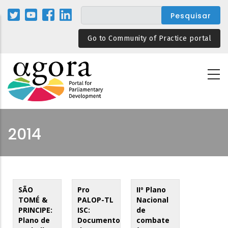
Passar
para
o
Go to Community of Practice portal
conteúdo
principal
2014
SÃO
Pro
IIº Plano
TOMÉ &
PALOP-TL
Nacional
PRINCIPE:
ISC:
de
Plano de
Documento
combate