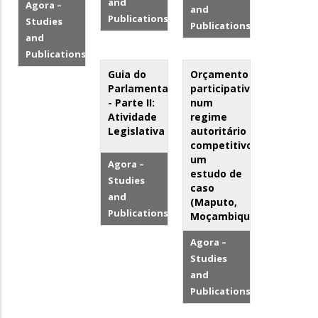
and
Agora –
and
Publications
Studies
Publications
and
Publications
Guia do
Orçamento
Parlamentar
participativo
- Parte II:
num
Atividade
regime
Legislativa
autoritário
competitivo:
um
Agora –
estudo de
Studies
caso
and
(Maputo,
Publications
Moçambique)
Agora –
Studies
and
Publications