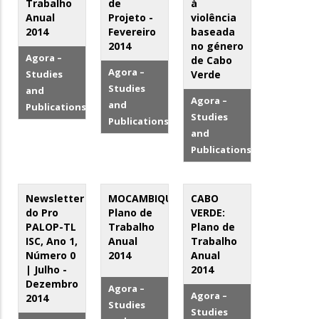
Trabalho
de
à
Anual
Projeto -
violência
2014
Fevereiro
baseada
2014
no género
Agora –
de Cabo
Agora –
Studies
Verde
Studies
and
Agora –
and
Publications
Studies
Publications
and
Publications
Newsletter
MOCAMBIQUE:
CABO
do Pro
Plano de
VERDE:
PALOP-TL
Trabalho
Plano de
ISC, Ano 1,
Anual
Trabalho
Número 0
2014
Anual
| Julho -
2014
Dezembro
Agora –
Agora –
2014
Studies
Studies