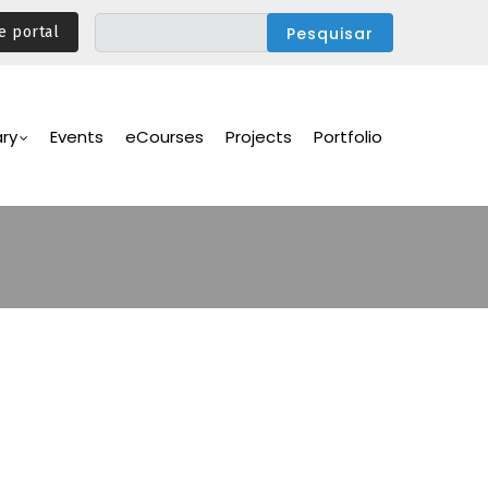
e portal
ary
Events
eCourses
Projects
Portfolio