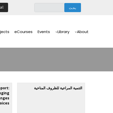
تجاوز
al
إلى
المحتوى
الرئيسي
Main
Navigation
jects
eCourses
Events
Library
About
التنمية المراعية للظروف المناخية
port:
nging
enges
oices