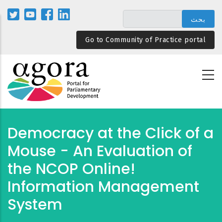
تجاوز
إلى
المحتوى
Go to Community of Practice portal
الرئيسي
Democracy at the Click of a
Mouse - An Evaluation of
the NCOP Online!
Information Management
System