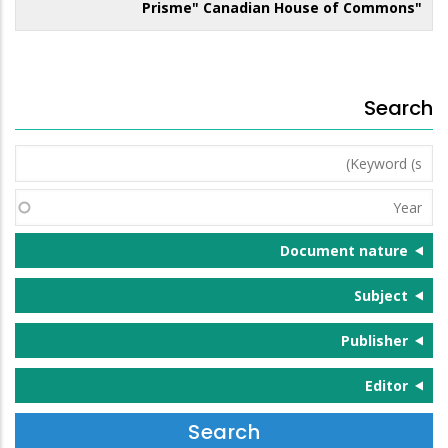
"Prisme" Canadian House of Commons
Search
Keyword
(s)
Year
Document nature
Subject
Publisher
Editor