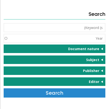
Search
Keyword
(s)
Year
Document nature
Subject
Publisher
Editor