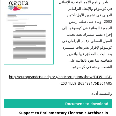
بادر برنامج الأمم المتحدة الإنمائي
في كوسوفو والإتحاد البرلماني
الدولي في تشرين الأول/أكتوبر
2002، وبناء على طلب رئيس
الجمعية الوطنية في كوسوفو، إلى
إجراء تقييم مشترك بغية تحديد
السبل الفضلى لإعداد البرلمان في
كوسوفو لإقرار تشريعات مستنيرة
بعد البحث المعمّق فيها ولتعزيز
شفافيته بما يعود بالفائدة على
الشعب برمته في كوسوفو.
http://europeandcis.undp.org/anticorruption/show/E43511BE-
F203-1EE9-B63488176B301A05
والمستند أدناه.
Document to download
Support to Parliamentary Electronic Archives in