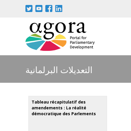
Skip
to
main
content
التعديلات البرلمانية
Tableau récapitulatif des
amendements : La réalité
démocratique des Parlements