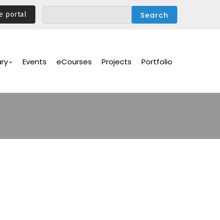
e portal
ary
Events
eCourses
Projects
Portfolio