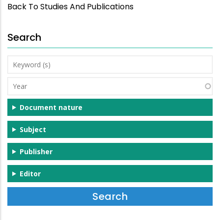
Back To Studies And Publications
Search
Keyword
(s)
Year
Document nature
Subject
Publisher
Editor