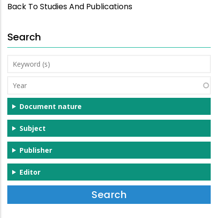
Back To Studies And Publications
Search
Keyword
(s)
Year
Document nature
Subject
Publisher
Editor