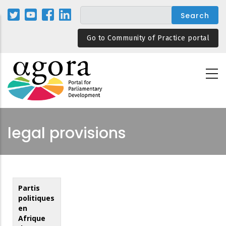
Skip
to
main
Go to Community of Practice portal
content
legal provisions
Partis
politiques
en
Afrique