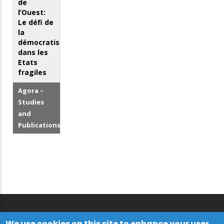
de
l’Ouest:
Le défi de
la
démocratisation
dans les
Etats
fragiles
Agora –
Studies
and
Publications
We use cookies on this site to enhance your user