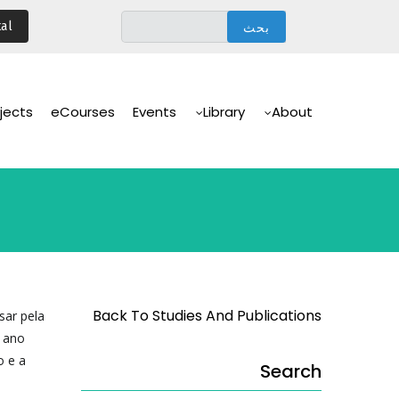
تجاوز
al
إلى
المحتوى
الرئيسي
Main
Navigation
jects
eCourses
Events
Library
About
Back To Studies And Publications
sar pela
m ano
o e a
Search