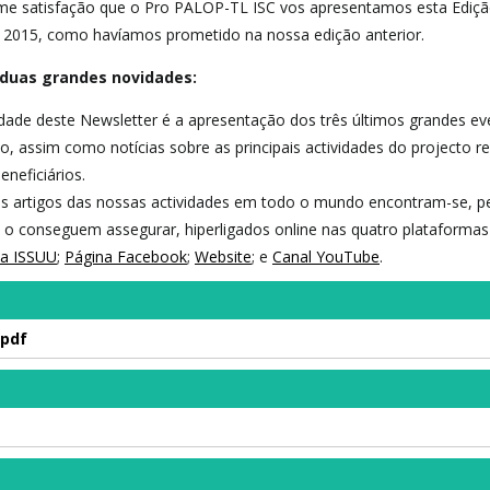
me satisfação que o Pro PALOP-TL ISC vos apresentamos esta Ediç
r 2015, como havíamos prometido na nossa edição anterior.
duas grandes novidades:
idade deste Newsletter é a apresentação dos três últimos grandes e
to, assim como notícias sobre as principais actividades do projecto r
eneficiários.
ais artigos das nossas actividades em todo o mundo encontram-se, p
 conseguem assegurar, hiperligados online nas quatro plataformas
ma ISSUU
;
Página Facebook
;
Website
; e
Canal YouTube
.
.pdf