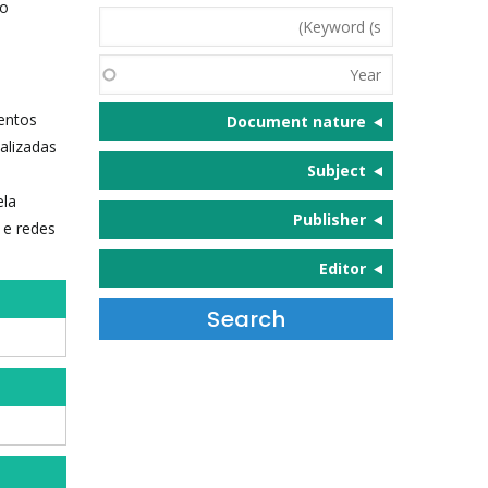
ão
Keyword
(s)
Year
ventos
Document nature
ealizadas
Subject
ela
Publisher
 e redes
Editor