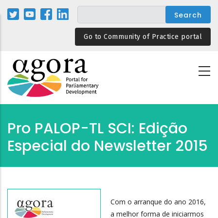
Skip
to
main
Go to Community of Practice portal
content
Pro PALOP-TL SCI: Edição
Especial do Newsletter 2015
Com o arranque do ano 2016,
a melhor forma de iniciarmos