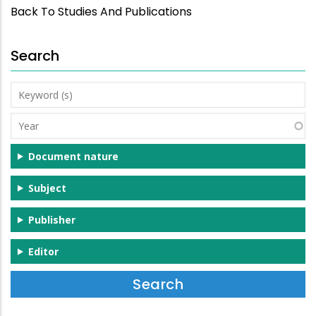
Back To Studies And Publications
Search
Keyword
(s)
Year
Document nature
Subject
Publisher
Editor