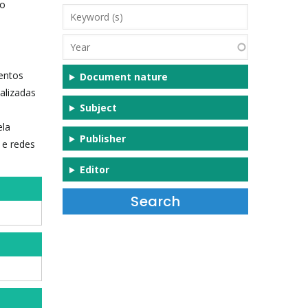
ão
Keyword
(s)
Year
ventos
Document nature
ealizadas
Subject
ela
Publisher
 e redes
Editor