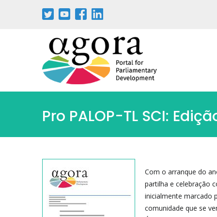
Aller
au
contenu
principal
Pro PALOP-TL SCI: Ediçã
Com o arranque do ano 
partilha e celebração
inicialmente marcado 
comunidade que se ve