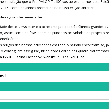
me satisfação que o Pro PALOP-TL ISC vos apresentamos esta Ediç
r 2015, como havíamos prometido na nossa edição anterior.
duas grandes novidades:
idade deste Newsletter é a apresentação dos três últimos grandes e
to, assim como notícias sobre as principais actividades do projecto r
eneficiários.
ais artigos das nossas actividades em todo o mundo encontram-se, p
 conseguem assegurar, hiperligados online nas quatro plataformas
ma ISSUU
;
Página Facebook
;
Website
; e
Canal YouTube
.
.pdf