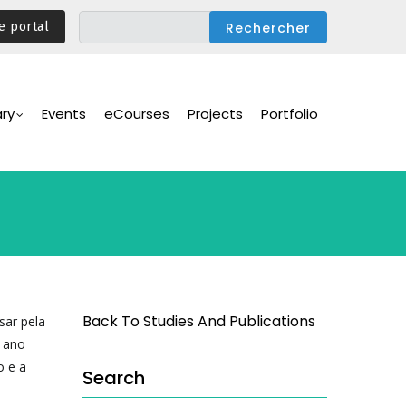
e portal
ary
Events
eCourses
Projects
Portfolio
Back To Studies And Publications
sar pela
m ano
o e a
Search