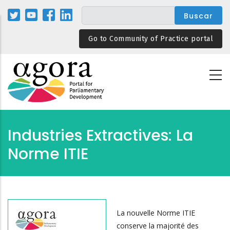
Pasar
al
contenido
Go to Community of Practice portal
principal
Industries Extractives: La
Norme ITIE
La nouvelle Norme ITIE
conserve la majorité des