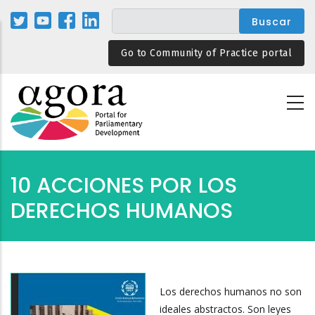
Pasar
al
contenido
Go to Community of Practice portal
principal
10 ACCIONES POR LOS
DERECHOS HUMANOS
Los derechos humanos no son
ideales abstractos. Son leyes