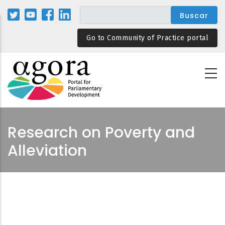
Pasar
al
contenido
Go to Community of Practice portal
principal
Research on Poverty and
Alleviation