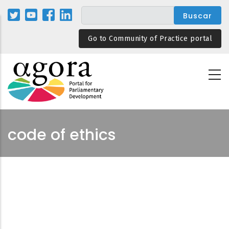
Pasar
al
contenido
Go to Community of Practice portal
principal
code of ethics