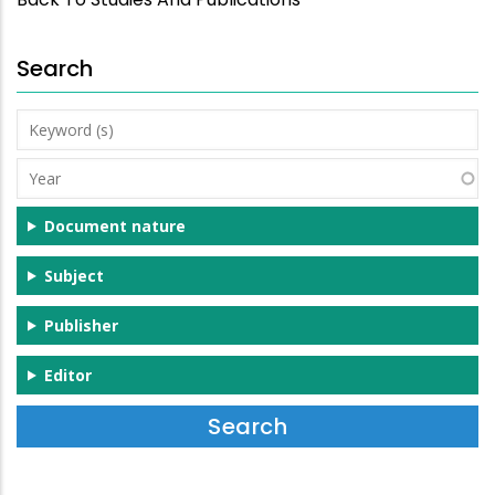
Search
Keyword
(s)
Year
Document nature
Subject
Publisher
Editor