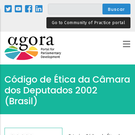
Pasar
al
contenido
Go to Community of Practice portal
principal
Código de Ética da Câmara
dos Deputados 2002
(Brasil)