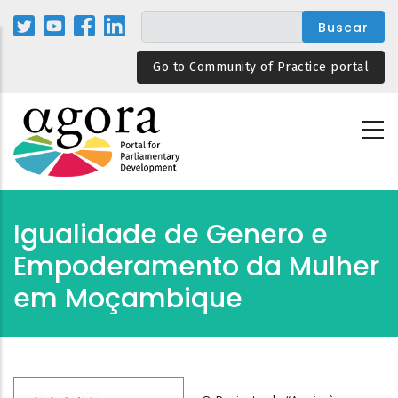
Pasar
al
contenido
Go to Community of Practice portal
principal
Igualidade de Genero e
Empoderamento da Mulher
em Moçambique