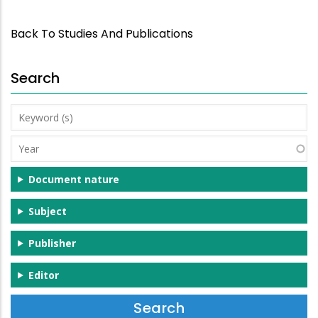
Back To Studies And Publications
Search
Keyword
(s)
Year
Document nature
Subject
Publisher
Editor