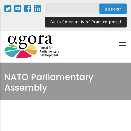
Pasar
al
contenido
Go to Community of Practice portal
principal
NATO Parliamentary
Assembly