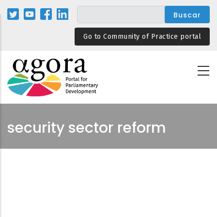
Pasar
al
contenido
Go to Community of Practice portal
principal
security sector reform