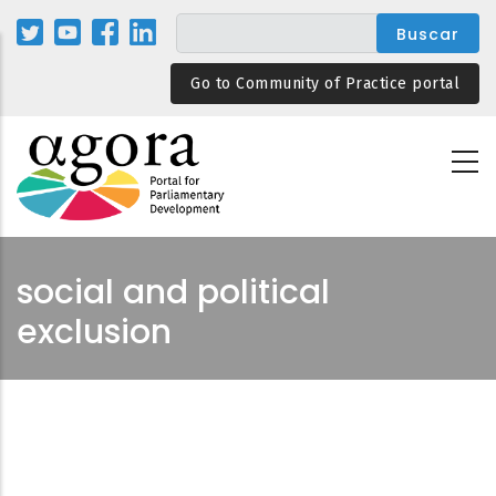
Pasar
al
contenido
Go to Community of Practice portal
principal
social and political
exclusion