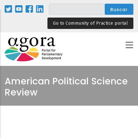
Pasar
al
contenido
Go to Community of Practice portal
principal
American Political Science
Review