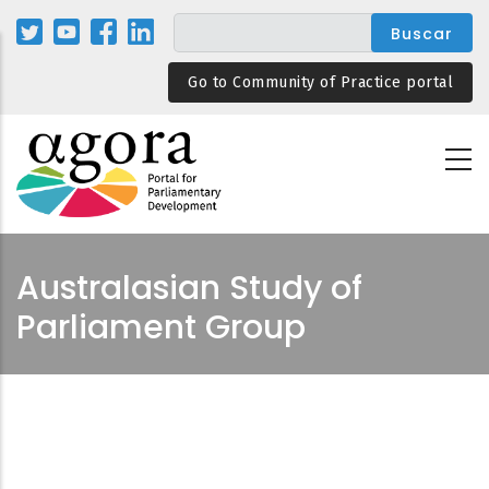
Pasar
al
contenido
Go to Community of Practice portal
principal
Australasian Study of
Parliament Group