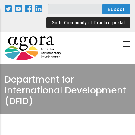
Pasar
al
contenido
Go to Community of Practice portal
principal
Department for
International Development
(DFID)