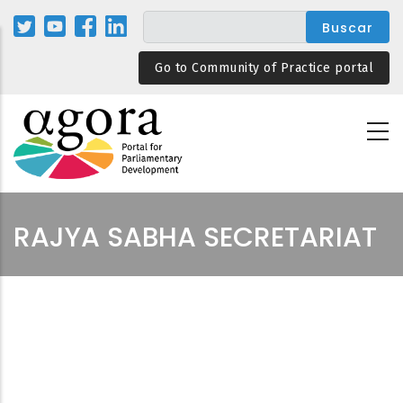
Pasar
al
contenido
Go to Community of Practice portal
principal
RAJYA SABHA SECRETARIAT